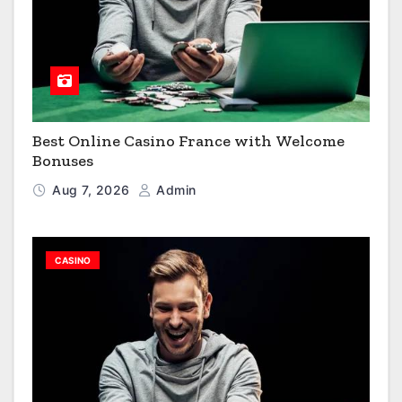
Best Online Casino France with Welcome
Bonuses
Aug 7, 2026
Admin
CASINO