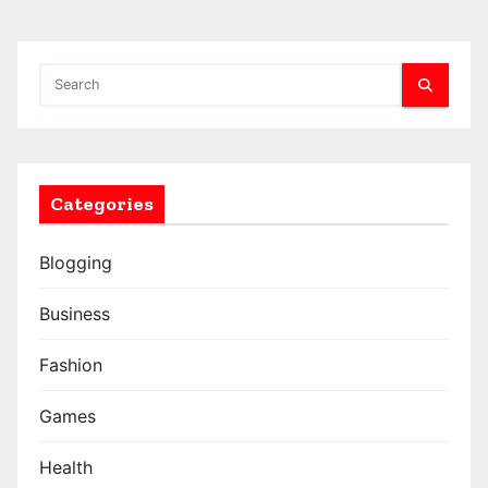
Categories
Blogging
Business
Fashion
Games
Health