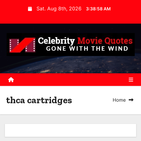
S
Sat. Aug 8th, 2026
3:38:59 AM
k
i
p
t
o
c
o
n
t
e
thca cartridges
Home
n
t