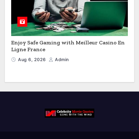
Enjoy Safe Gaming with Meilleur Casino En
Ligne France
Aug 6, 2026
Admin