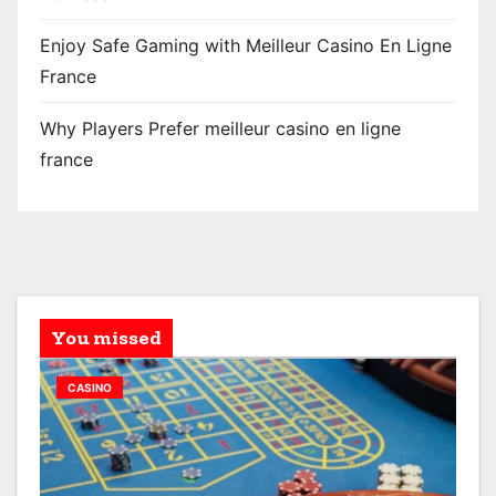
Enjoy Safe Gaming with Meilleur Casino En Ligne
France
Why Players Prefer meilleur casino en ligne
france
You missed
CASINO