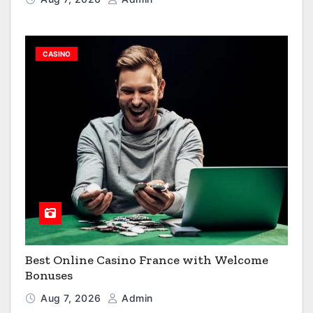
CASINO
Best Online Casino France with Welcome
Bonuses
Aug 7, 2026
Admin