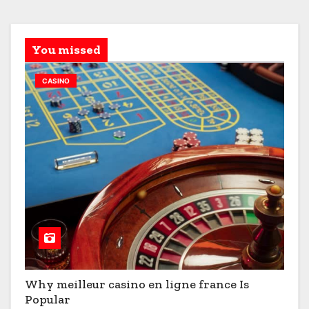
You missed
CASINO
Why meilleur casino en ligne france Is
Popular