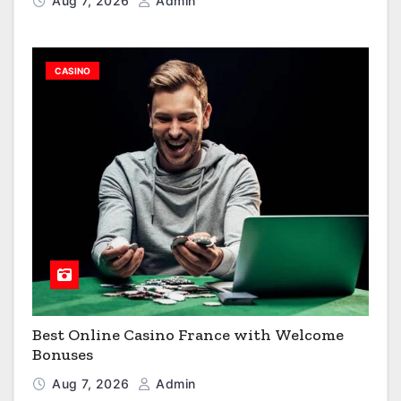
Aug 7, 2026
Admin
CASINO
Best Online Casino France with Welcome
Bonuses
Aug 7, 2026
Admin