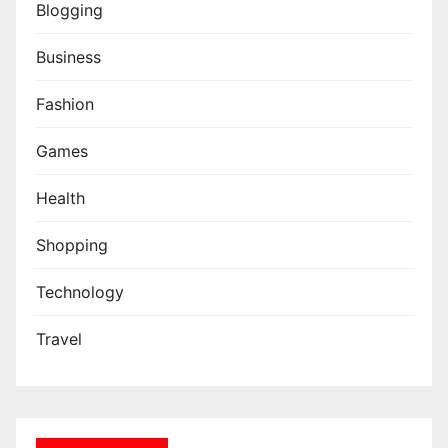
Blogging
Business
Fashion
Games
Health
Shopping
Technology
Travel